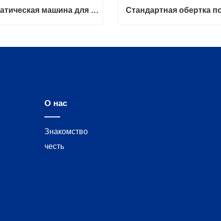
Автоматическая машина для упаковки поддонов с дистанционным управлением
Автоматическая машина для упаковки поддонов с дистанционным управлением
ться сейчас
Связаться сейчас
О нас
Знакомство
честь