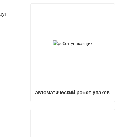
руг
автоматический робот-упаковщик
автоматический робот-упаковщик
Связаться сейчас