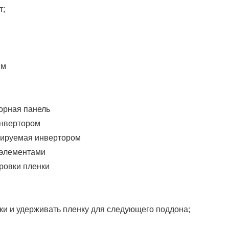
т;
мм
орная панель
инвертором
лируемая инвертором
оэлементами
ровки пленки
вки и удерживать пленку для следующего поддона;