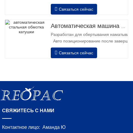
управления вперед и назад. • Работа
Связаться сейчас
вне колонны • 2 аккумулятора 12 В /
110 Ач, соединенные
последовательно. • Вместимость с
Автоматическая машина для обмотки стальных рулонов
полной батареей 120-130 поддонов. •
Разработан для обертывания наматывани
Зарядное устройство, автоматическое
Авто позиционирование после завершен
высокочастотное, время зарядки ок
растяжение сила может быть отрегулиро
Связаться сейчас
Пневматический верхний валик к пресс к
СВЯЖИТЕСЬ С НАМИ
Контактное лицо:
Аманда Ю