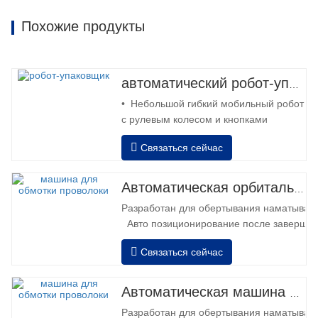
Похожие продукты
автоматический робот-упаковщик
• Небольшой гибкий мобильный робот
с рулевым колесом и кнопками
управления вперед и назад. • Работа
Связаться сейчас
вне колонны • 2 аккумулятора 12 В /
110 Ач, соединенные
последовательно. • Вместимость с
Автоматическая орбитальная кольцевая обмотка рулона
полной батареей 120-130 поддонов. •
Разработан для обертывания наматывани
Зарядное устройство, автоматическое
Авто позиционирование после завершен
высокочастотное, время зарядки ок…
растяжение сила может быть отрегулиро
Связаться сейчас
Пневматический верхний валик к пресс к
Автоматическая машина для обмотки проволоки
Разработан для обертывания наматывани